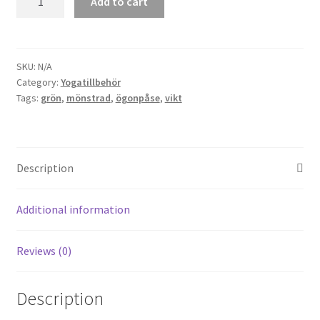
Add to cart
Grön
blomma
Yoga
quantity
SKU:
N/A
Yogamassage
Category:
Yogatillbehör
Tags:
grön
,
mönstrad
,
ögonpåse
,
vikt
Description
Additional information
Reviews (0)
Description