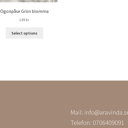
Ögonpåse Grön blomma
149
kr
Select options
am
book
Mail: info@aravinda.s
Telefon: 0706409091