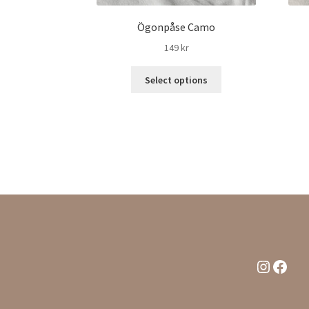
Ögonpåse Camo
149
kr
Select options
Instagr
Face