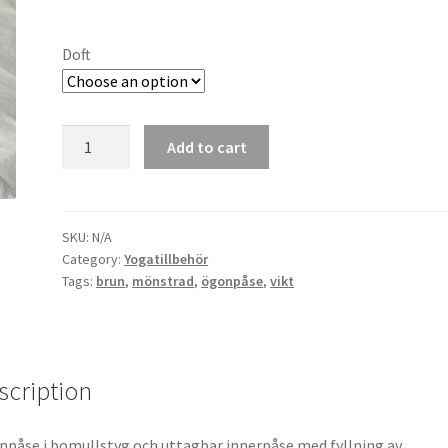
Doft
Ögonpåse
Add to cart
Brun
blomma
quantity
SKU:
N/A
Category:
Yogatillbehör
Tags:
brun
,
mönstrad
,
ögonpåse
,
vikt
scription
påse i bomullstyg och uttagbar innerpåse med fyllning av