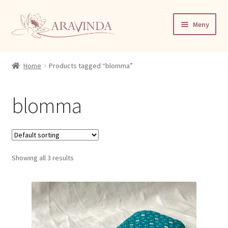
Hoppa
Hoppa
Meny
till
till
navigering
innehåll
Hem
Home
Products tagged “blomma”
Abhayanga, Ayurvedisk helkroppsmassage
blomma
Ansiktsmassage express
Aravinda Relax
Showing all 3 results
Butik
Indisk huvud- och ansiktsmassage
Kassa