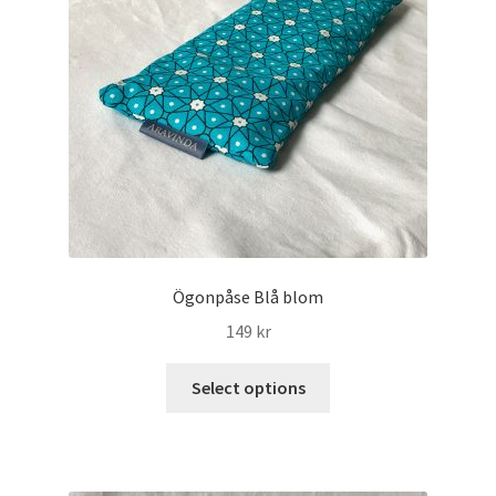
Lymfmassage
Massage
Mitt konto
Om Annelene
Privacy Policy
Ögonpåse Blå blom
Refund and Returns Policy
149
kr
Reiki
Select options
Sample Page
Varukorg